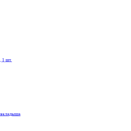
 1 шт.
а вкладыша