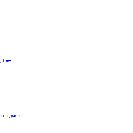
 1 шт.
а вкладыша