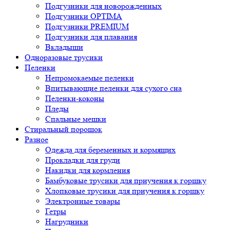
Подгузники для новорожденных
Подгузники OPTIMA
Подгузники PREMIUM
Подгузники для плавания
Вкладыши
Одноразовые трусики
Пеленки
Непромокаемые пеленки
Впитывающие пеленки для сухого сна
Пеленки-коконы
Пледы
Спальные мешки
Стиральный порошок
Разное
Одежда для беременных и кормящих
Прокладки для груди
Накидки для кормления
Бамбуковые трусики для приучения к горшку
Хлопковые трусики для приучения к горшку
Электронные товары
Гетры
Нагрудники