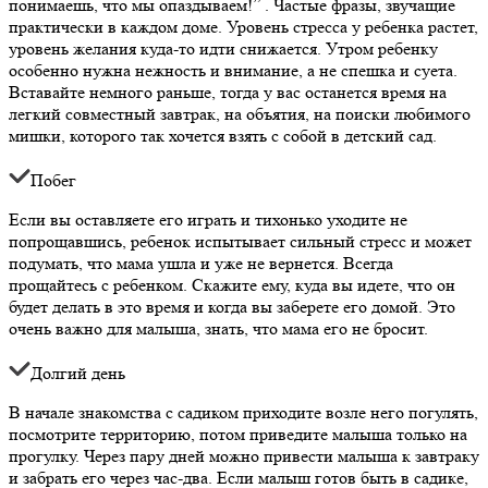
понимаешь, что мы опаздываем!” . Частые фразы, звучащие
практически в каждом доме. Уровень стресса у ребенка растет,
уровень желания куда-то идти снижается. Утром ребенку
особенно нужна нежность и внимание, а не спешка и суета.
Вставайте немного раньше, тогда у вас останется время на
легкий совместный завтрак, на объятия, на поиски любимого
мишки, которого так хочется взять с собой в детский сад.
Побег
Если вы оставляете его играть и тихонько уходите не
попрощавшись, ребенок испытывает сильный стресс и может
подумать, что мама ушла и уже не вернется. Всегда
прощайтесь с ребенком. Скажите ему, куда вы идете, что он
будет делать в это время и когда вы заберете его домой. Это
очень важно для малыша, знать, что мама его не бросит.
Долгий день
В начале знакомства с садиком приходите возле него погулять,
посмотрите территорию, потом приведите малыша только на
прогулку. Через пару дней можно привести малыша к завтраку
и забрать его через час-два. Если малыш готов быть в садике,