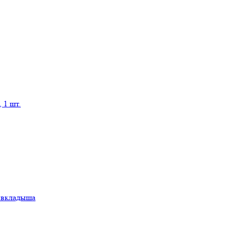
 1 шт.
а вкладыша