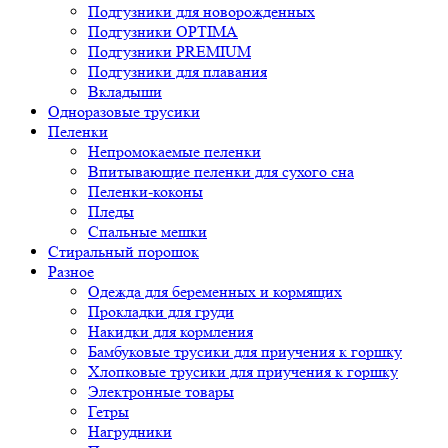
Подгузники для новорожденных
Подгузники OPTIMA
Подгузники PREMIUM
Подгузники для плавания
Вкладыши
Одноразовые трусики
Пеленки
Непромокаемые пеленки
Впитывающие пеленки для сухого сна
Пеленки-коконы
Пледы
Спальные мешки
Стиральный порошок
Разное
Одежда для беременных и кормящих
Прокладки для груди
Накидки для кормления
Бамбуковые трусики для приучения к горшку
Хлопковые трусики для приучения к горшку
Электронные товары
Гетры
Нагрудники